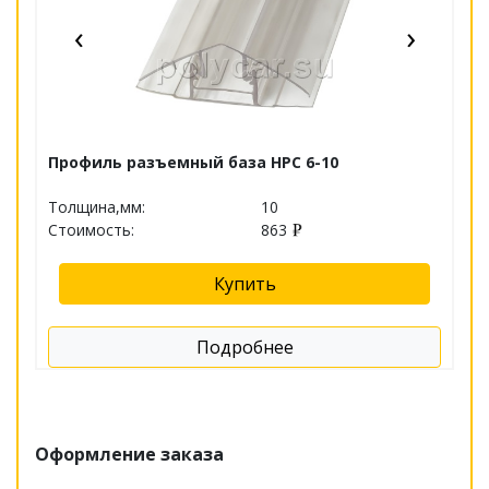
‹
›
Профиль разъемный база НРС 6-10
П
Толщина,мм:
10
Т
Стоимость:
863
С
Купить
Подробнее
Оформление заказа