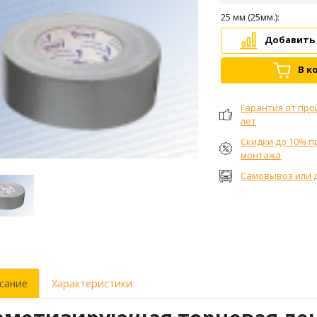
25 мм (25мм.):
Добавить
В к
Гарантия от про
лет
Скидки до 10% п
монтажа
Самовывоз или 
едыдущий
Следующий
сание
Характеристики