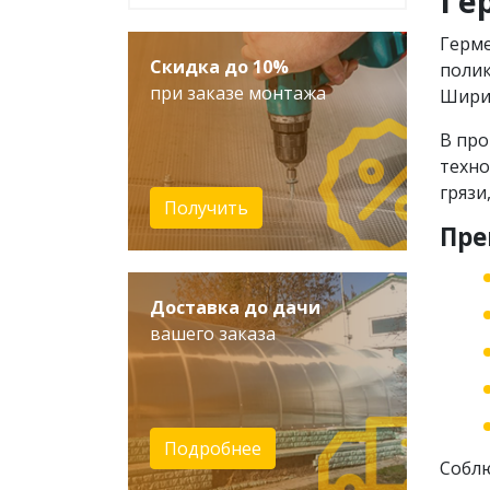
Ге
Герме
Скидка до 10%
полик
при заказе монтажа
Ширин
В про
техно
грязи
Получить
Пре
Доставка до дачи
вашего заказа
Подробнее
Соблю