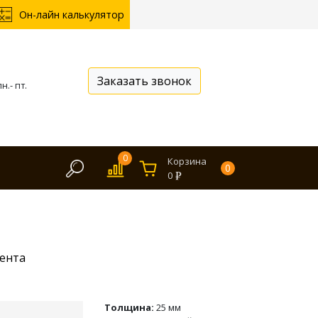
Он-лайн калькулятор
Заказать звонок
н.- пт.
0
Корзина
0
0
ента
Толщина:
25 мм