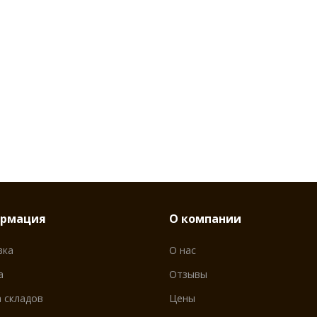
рмация
О компании
вка
О нас
а
Отзывы
 складов
Цены