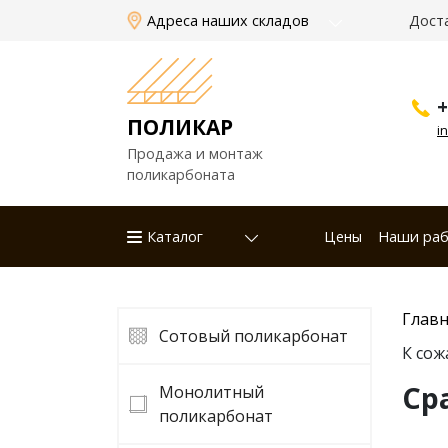
Адреса наших складов
Дост
+
ПОЛИКАР
i
Продажа и монтаж
поликарбоната
Каталог
Цены
Наши ра
Главн
Сотовый поликарбонат
К сож
Ср
Монолитный
поликарбонат