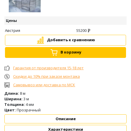
Предыдущий
Следу
Цены
Австрия
55200
Добавить к сравнению
В корзину
Гарантия от производителя 15-18 лет
Скидки до 10% при заказе монтажа
Самовывоз или доставка по МСК
Длина:
8 м
Ширина:
3 м
Толщина:
4 мм
Цвет:
Прозрачный
Описание
Характеристики