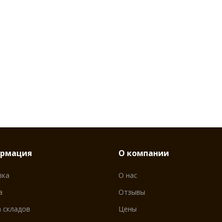
рмация
О компании
вка
О нас
а
Отзывы
 складов
Цены