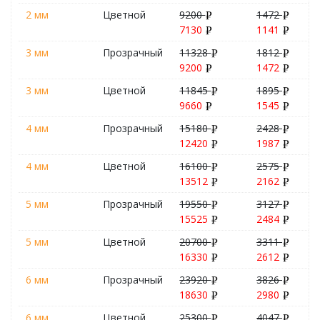
2 мм
Цветной
9200
1472
7130
1141
3 мм
Прозрачный
11328
1812
9200
1472
3 мм
Цветной
11845
1895
9660
1545
4 мм
Прозрачный
15180
2428
12420
1987
4 мм
Цветной
16100
2575
13512
2162
5 мм
Прозрачный
19550
3127
15525
2484
5 мм
Цветной
20700
3311
16330
2612
6 мм
Прозрачный
23920
3826
18630
2980
6 мм
Цветной
25300
4047