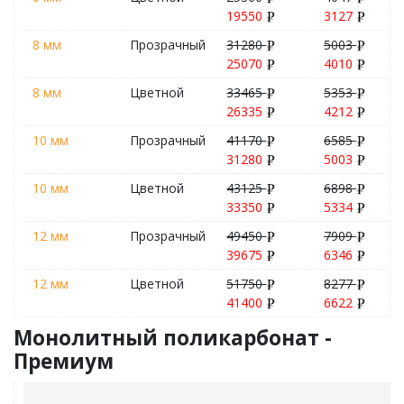
19550
3127
8 мм
Прозрачный
31280
5003
25070
4010
8 мм
Цветной
33465
5353
26335
4212
10 мм
Прозрачный
41170
6585
31280
5003
10 мм
Цветной
43125
6898
33350
5334
12 мм
Прозрачный
49450
7909
39675
6346
12 мм
Цветной
51750
8277
41400
6622
Монолитный поликарбонат -
Премиум