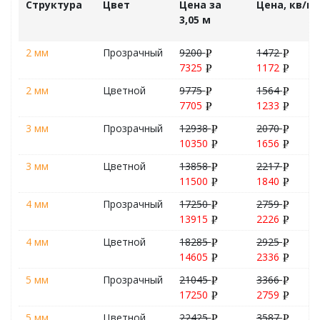
Структура
Цвет
Цена за
Цена, кв/м
3,05 м
2 мм
Прозрачный
9200
1472
7325
1172
2 мм
Цветной
9775
1564
7705
1233
3 мм
Прозрачный
12938
2070
10350
1656
3 мм
Цветной
13858
2217
11500
1840
4 мм
Прозрачный
17250
2759
13915
2226
4 мм
Цветной
18285
2925
14605
2336
5 мм
Прозрачный
21045
3366
17250
2759
5 мм
Цветной
22425
3587