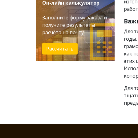
изгот
Он-лайн калькулятор
работ
Заполните форму заказа и
Важ
получите результаты
Для т
расчёта на почту
годы,
грамо
Рассчитать
как п
этих 
Испо
котор
Для т
тщате
пред