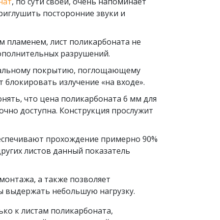
нат
, по сути своей, очень напоминает
риглушить посторонние звуки и
м пламенем, лист поликарбоната не
дополнительных разрушений.
циальному покрытию, поглощающему
т блокировать излучение «на входе».
онять, что цена поликарбоната 6 мм для
очно доступна. Конструкция прослужит
беспечивают прохождение примерно 90%
 других листов данный показатель
 монтажа, а также позволяет
ы выдержать небольшую нагрузку.
лько к листам поликарбоната,