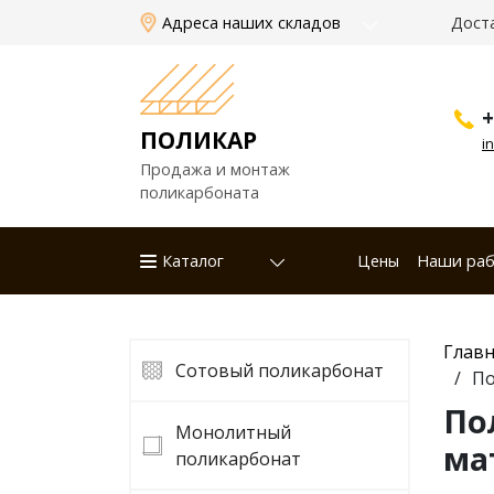
Адреса наших складов
Дост
+
ПОЛИКАР
i
Продажа и монтаж
поликарбоната
Каталог
Цены
Наши ра
Главн
Сотовый поликарбонат
По
По
Монолитный
ма
поликарбонат