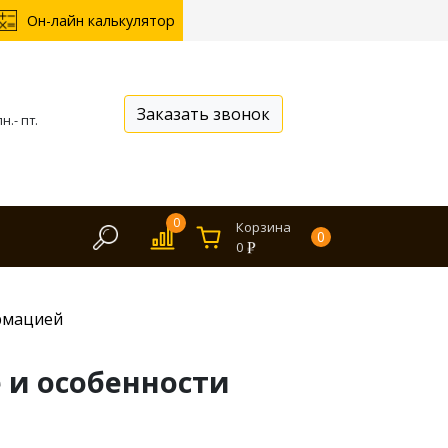
Он-лайн калькулятор
Заказать звонок
н.- пт.
0
Корзина
0
0
рмацией
 и особенности