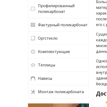
Больш
Профилированный
матер
поликарбонат
харак
после
его с
Фактурный поликарбонат
Сущес
Оргстекло
каждо
множе
данны
Комплектующие
Одной
Теплицы
испол
внутр
здани
Навесы
бесед
Монтаж поликарбоната
Дос