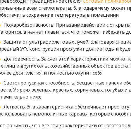
превосходит традиционное стекло.
Сотовый поликарбо
привычные всем стеклопакеты, благодаря чему может п
обеспечить сохранение температуры в помещении.
Пожаробезопасность. При взаимодействии с открыты
загорится, а начнет плавиться, что поможет избежать 
Защита от ультрафиолетовых лучей. Благодаря спе
вредный УФ, конструкция прослужит долгие годы и буде
Долговечность. За счет этой характеристики можно п
теплиц и других сельскохозяйственных объектов достат
более десятилетия, и полностью окупит себя.
Светопропускная способность. Бесцветные панели о
света. У ярких зеленых, красных, коричневых, голубых и
значительно ниже.
Легкость. Эта характеристика обеспечивает простоту
использовать немонолитные каркасы, которые способн
ет понимать, что все эти характеристики относятся то